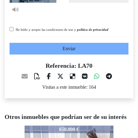
He leído y acepto las condiciones de uso y
política de privacidad
Enviar
Referencia: LA70
Visitas a este inmueble: 164
Otros inmuebles que podrían ser de su interés
A70
LA70
LA70
650.000 €
350.000 €