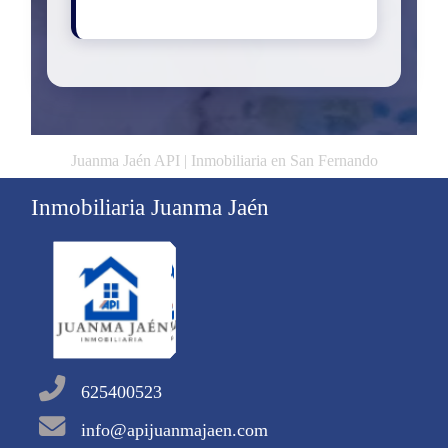
Juanma Jaén API | Inmobiliaria en San Fernando
Inmobiliaria Juanma Jaén
625400523
info@apijuanmajaen.com