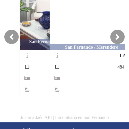
Previous
Next
San Fernando / Merendero
LA70
2
484
m
16
4
Juanma Jaén API | Inmobiliaria en San Fernando