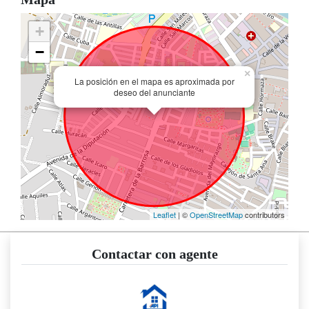
+
−
×
La posición en el mapa es aproximada por
deseo del anunciante
Leaflet
| ©
OpenStreetMap
contributors
Contactar con agente