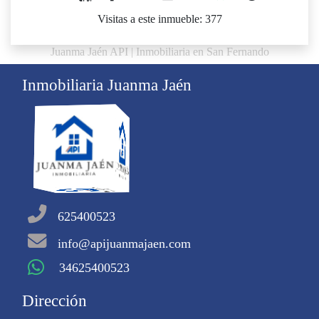
Visitas a este inmueble: 377
Juanma Jaén API | Inmobiliaria en San Fernando
Inmobiliaria Juanma Jaén
625400523
info@apijuanmajaen.com
34625400523
Dirección