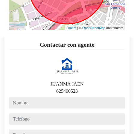
Leaflet
| ©
OpenStreetMap
contributors
Contactar con agente
JUANMA JAEN
625400523
nombre
teléfono
e-mail